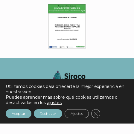
Utilizamos cookies para ofrecerte la mejor experiencia en
nuestra web.
Puedes aprender más sobre qué cookies utilizamos o
desactivarlas en los
ajustes
.
Ropa
Camisetas
Sudaderas
Tote bags
Cerrar el banner 
Aceptar
Rechazar
Ajustes
Condiciones y devoluciones
Aviso legal