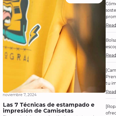
Cómo
sost
prom
Read
Bolsa
escog
Read
[Cam
Pren
tu i
Read
noviembre 7, 2024
Las 7 Técnicas de estampado e
[Rop
impresión de Camisetas
ofrec